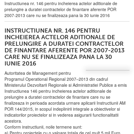
Instructiunea nr. 146 pentru incheierea actelor aditionale de
prelungire a duratei contractelor de finantare aferente POR
2007-2013 care nu se finalizeaza pana la 30 iunie 2016
INSTRUCTIUNEA NR. 146 PENTRU
INCHEIEREA ACTELOR ADITIONALE DE
PRELUNGIRE A DURATEI CONTRACTELOR
DE FINANTARE AFERENTE POR 2007-2013
CARE NU SE FINALIZEAZA PANA LA 30
IUNIE 2016
Autoritatea de Management pentru
Programul Operational Regional 2007–2013 din cadrul
Ministerului Dezvoltarii Regionale si Administratiei Publice a emis
Instructiunea 146 pentru incheierea actelor aditionale de
prelungire a duratei contractelor de finantare care nu se
finalizeaza in perioada acordata urmare aplicarii Instructiunii AM
POR 144/2015, in scopul indeplinirii integrale a obiectivelor si
indicatorilor proiectelor si in vederea asigurarii functionalitatii
acestora.
Conform instructiunii, noile termene sunt:
a) Pentru proiectele cu o valoare totala de cel mult 5 mil Euro,