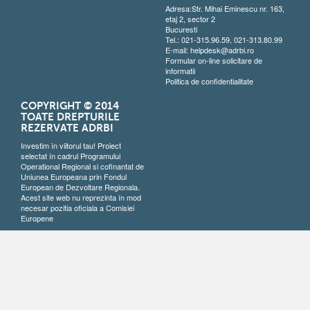
Adresa:Str. Mihai Eminescu nr. 163,
etaj 2, sector 2
Bucuresti
Tel.: 021-315.96.59, 021-313.80.99
E-mail:
helpdesk@adrbi.ro
Formular on-line solicitare de
informatii
Politica de confidentialitate
COPYRIGHT © 2014
TOATE DREPTURILE
REZERVATE ADRBI
Investim în viitorul tau! Proiect
selectat în cadrul Programului
Operational Regional si cofinantat de
Uniunea Europeana prin Fondul
European de Dezvoltare Regionala.
Acest site web nu reprezinta în mod
necesar pozitia oficiala a Comisiei
Europene