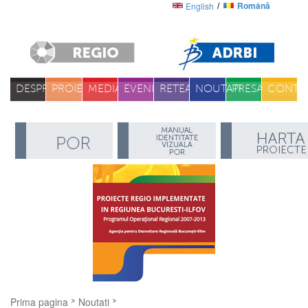
Română
English
DESPRE
PROIECTE
MEDIA
EVENIMENTE
RETEA
NOUTATI
PRESA
CONTA
Prima pagina
Noutati