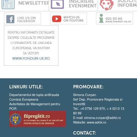
LINKURI UTILE:
PROMOVARE:
Departamentul de lupta antifrauda
Simona Curpan
Comisia Europeana
Sef Dep. Promovare Regionala si
Autoritatea de Management pentru
Investitii
POR
Tel.: +4 0756 129 970, + 4 0213 13
80 99
E-mail:
simona.curpan@adrbi.ro
Website:
www.adrbi.ro
CONTACT: