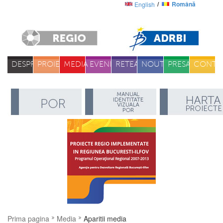
Română
English
DESPRE
PROIECTE
MEDIA
EVENIMENTE
RETEA
NOUTATI
PRESA
CONTA
Prima pagina
Media
Aparitii media