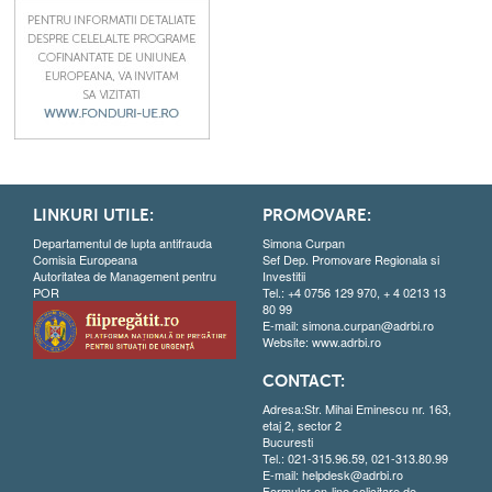
LINKURI UTILE:
PROMOVARE:
Departamentul de lupta antifrauda
Simona Curpan
Comisia Europeana
Sef Dep. Promovare Regionala si
Autoritatea de Management pentru
Investitii
POR
Tel.: +4 0756 129 970, + 4 0213 13
80 99
E-mail:
simona.curpan@adrbi.ro
Website:
www.adrbi.ro
CONTACT:
Adresa:Str. Mihai Eminescu nr. 163,
etaj 2, sector 2
Bucuresti
Tel.: 021-315.96.59, 021-313.80.99
E-mail:
helpdesk@adrbi.ro
Formular on-line solicitare de