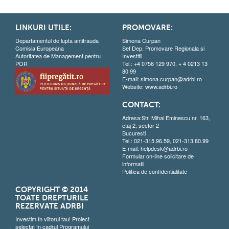
LINKURI UTILE:
PROMOVARE:
Departamentul de lupta antifrauda
Simona Curpan
Comisia Europeana
Sef Dep. Promovare Regionala si
Autoritatea de Management pentru
Investitii
POR
Tel.: +4 0756 129 970, + 4 0213 13
80 99
E-mail:
simona.curpan@adrbi.ro
Website:
www.adrbi.ro
CONTACT:
Adresa:Str. Mihai Eminescu nr. 163,
etaj 2, sector 2
Bucuresti
Tel.: 021-315.96.59, 021-313.80.99
E-mail:
helpdesk@adrbi.ro
Formular on-line solicitare de
informatii
Politica de confidentialitate
COPYRIGHT © 2014
TOATE DREPTURILE
REZERVATE ADRBI
Investim în viitorul tau! Proiect
selectat în cadrul Programului