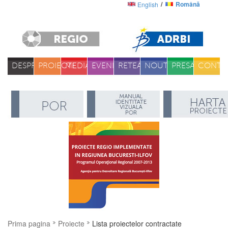
Română
English
DESPRE
PROIECTE
MEDIA
EVENIMENTE
RETEA
NOUTATI
PRESA
CONTA
Prima pagina
Proiecte
Lista proiectelor contractate