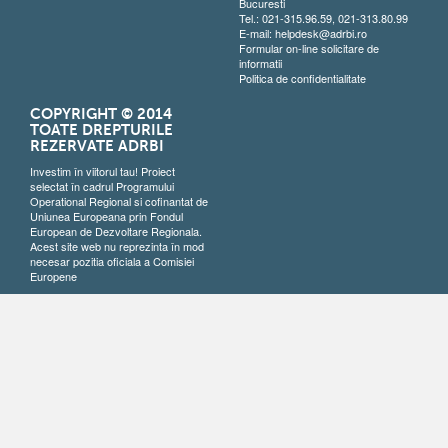
Bucuresti
Tel.: 021-315.96.59, 021-313.80.99
E-mail:
helpdesk@adrbi.ro
Formular on-line solicitare de
informatii
Politica de confidentialitate
COPYRIGHT © 2014
TOATE DREPTURILE
REZERVATE ADRBI
Investim în viitorul tau! Proiect
selectat în cadrul Programului
Operational Regional si cofinantat de
Uniunea Europeana prin Fondul
European de Dezvoltare Regionala.
Acest site web nu reprezinta în mod
necesar pozitia oficiala a Comisiei
Europene