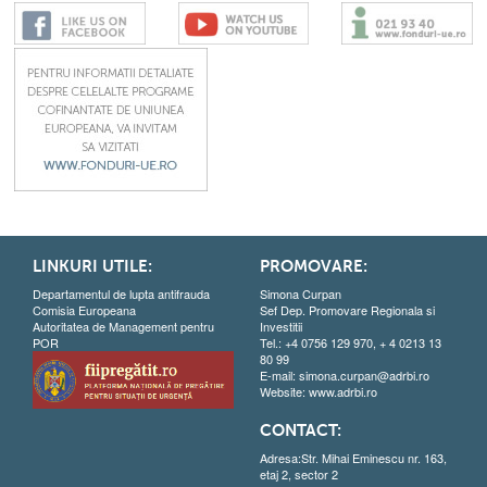
LINKURI UTILE:
PROMOVARE:
Departamentul de lupta antifrauda
Simona Curpan
Comisia Europeana
Sef Dep. Promovare Regionala si
Autoritatea de Management pentru
Investitii
POR
Tel.: +4 0756 129 970, + 4 0213 13
80 99
E-mail:
simona.curpan@adrbi.ro
Website:
www.adrbi.ro
CONTACT:
Adresa:Str. Mihai Eminescu nr. 163,
etaj 2, sector 2