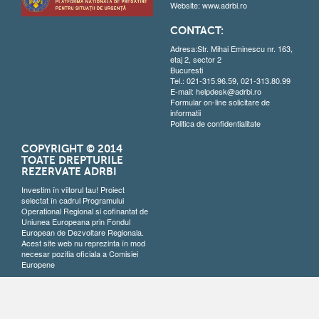
Website:
www.adrbi.ro
CONTACT:
Adresa:Str. Mihai Eminescu nr. 163,
etaj 2, sector 2
Bucuresti
Tel.: 021-315.96.59, 021-313.80.99
E-mail:
helpdesk@adrbi.ro
Formular on-line solicitare de
informatii
Politica de confidentialitate
COPYRIGHT © 2014
TOATE DREPTURILE
REZERVATE ADRBI
Investim în viitorul tau! Proiect
selectat în cadrul Programului
Operational Regional si cofinantat de
Uniunea Europeana prin Fondul
European de Dezvoltare Regionala.
Acest site web nu reprezinta în mod
necesar pozitia oficiala a Comisiei
Europene