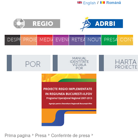
Română
English
DESPRE
PROIECTE
MEDIA
EVENIMENTE
RETEA
NOUTATI
PRESA
CONTA
Prima pagina
Presa
Conferinte de presa