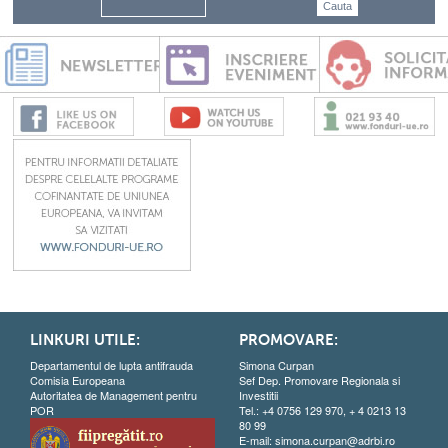
LINKURI UTILE:
PROMOVARE:
Departamentul de lupta antifrauda
Simona Curpan
Comisia Europeana
Sef Dep. Promovare Regionala si
Autoritatea de Management pentru
Investitii
POR
Tel.: +4 0756 129 970, + 4 0213 13
80 99
E-mail:
simona.curpan@adrbi.ro