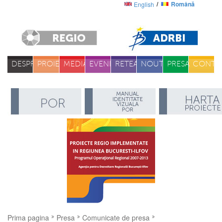
Română
English
DESPRE
PROIECTE
MEDIA
EVENIMENTE
RETEA
NOUTATI
PRESA
CONTA
Prima pagina
Presa
Comunicate de presa