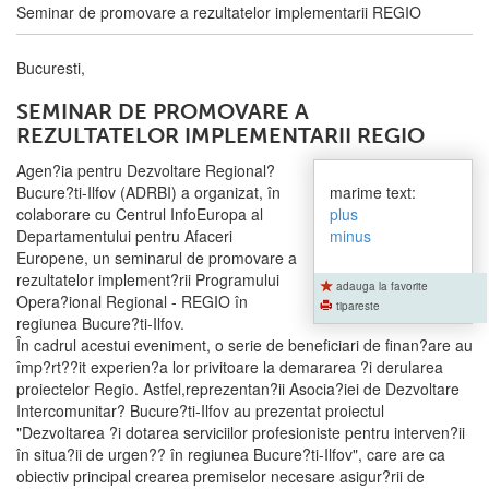
Seminar de promovare a rezultatelor implementarii REGIO
Bucuresti,
SEMINAR DE PROMOVARE A
REZULTATELOR IMPLEMENTARII REGIO
Agen?ia pentru Dezvoltare Regional?
Bucure?ti-Ilfov (ADRBI) a organizat, în
marime text:
colaborare cu Centrul InfoEuropa al
plus
Departamentului pentru Afaceri
minus
Europene, un seminarul de promovare a
rezultatelor implement?rii Programului
adauga la favorite
Opera?ional Regional - REGIO în
tipareste
regiunea Bucure?ti-Ilfov.
În cadrul acestui eveniment, o serie de beneficiari de finan?are au
împ?rt??it experien?a lor privitoare la demararea ?i derularea
proiectelor Regio. Astfel,reprezentan?ii Asocia?iei de Dezvoltare
Intercomunitar? Bucure?ti-Ilfov au prezentat proiectul
"Dezvoltarea ?i dotarea serviciilor profesioniste pentru interven?ii
în situa?ii de urgen?? în regiunea Bucure?ti-Ilfov", care are ca
obiectiv principal crearea premiselor necesare asigur?rii de