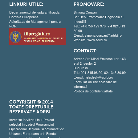
LINKURI UTILE:
PROMOVARE:
Departamentul de lupta antifrauda
Simona Curpan
Comisia Europeana
Sef Dep. Promovare Regionala si
Autoritatea de Management pentru
Investitii
POR
Tel.: +4 0756 129 970, + 4 0213 13
80 99
E-mail:
simona.curpan@adrbi.ro
Website:
www.adrbi.ro
CONTACT:
Adresa:Str. Mihai Eminescu nr. 163,
etaj 2, sector 2
Bucuresti
Tel.: 021-315.96.59, 021-313.80.99
E-mail:
helpdesk@adrbi.ro
Formular on-line solicitare de
informatii
Politica de confidentialitate
COPYRIGHT © 2014
TOATE DREPTURILE
REZERVATE ADRBI
Investim în viitorul tau! Proiect
selectat în cadrul Programului
Operational Regional si cofinantat de
Uniunea Europeana prin Fondul