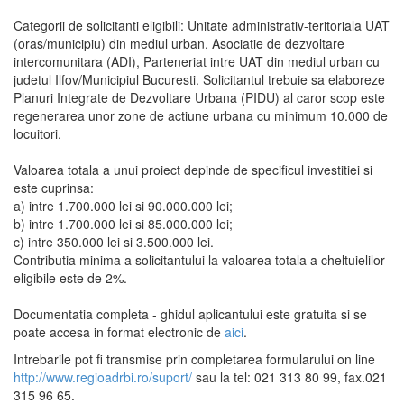
Categorii de solicitanti eligibili: Unitate administrativ-teritoriala UAT
(oras/municipiu) din mediul urban, Asociatie de dezvoltare
intercomunitara (ADI), Parteneriat intre UAT din mediul urban cu
judetul Ilfov/Municipiul Bucuresti. Solicitantul trebuie sa elaboreze
Planuri Integrate de Dezvoltare Urbana (PIDU) al caror scop este
regenerarea unor zone de actiune urbana cu minimum 10.000 de
locuitori.
Valoarea totala a unui proiect depinde de specificul investitiei si
este cuprinsa:
a) intre 1.700.000 lei si 90.000.000 lei;
b) intre 1.700.000 lei si 85.000.000 lei;
c) intre 350.000 lei si 3.500.000 lei.
Contributia minima a solicitantului la valoarea totala a cheltuielilor
eligibile este de 2%.
Documentatia completa - ghidul aplicantului este gratuita si se
poate accesa in format electronic de
aici
.
Intrebarile pot fi transmise prin completarea formularului on line
http://www.regioadrbi.ro/suport/
sau la tel: 021 313 80 99, fax.021
315 96 65.