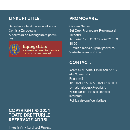
LINKURI UTILE:
PROMOVARE:
Departamentul de lupta antifrauda
Simona Curpan
Comisia Europeana
Sef Dep. Promovare Regionala si
Autoritatea de Management pentru
Investitii
POR
Tel.: +4 0756 129 970, + 4 0213 13
80 99
E-mail:
simona.curpan@adrbi.ro
Website:
www.adrbi.ro
CONTACT:
Adresa:Str. Mihai Eminescu nr. 163,
etaj 2, sector 2
Bucuresti
Tel.: 021-315.96.59, 021-313.80.99
E-mail:
helpdesk@adrbi.ro
Formular on-line solicitare de
informatii
Politica de confidentialitate
COPYRIGHT © 2014
TOATE DREPTURILE
REZERVATE ADRBI
Investim în viitorul tau! Proiect