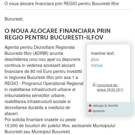
O noua alocare financiara prin REGIO pentru Bucuresti-Ilfov
Bucuresti,
O NOUA ALOCARE FINANCIARA PRIN
REGIO PENTRU BUCURESTI-ILFOV
Agentia pentru Dezvoltare Regionala
Bucuresti-Ilfov (ADRBI) anunta
marime text:
deschiderea unui nou apel cu depunere
plus
continua in vederea accesarii alocarii
minus
financiare de 80 mil Euro pentru investitii
in regiunea Bucuresti-Ilfov prin axa 1 a
REGIO - Programul Operational Regional
comunicat-de-
in reabilitarea infrastructurii urbane si
presa-18.03.10(1)
imbunatatirea serviciilor urbane,
reabilitarea infrastructurii sociale si
adauga la favorite
dezvoltarea durabila a mediului de
tipareste
afaceri.
Pot solicita finantare orasele cu peste
10,000 de locuitori din judetul Ilfov, sectoarele Municipiului
Bucuresti sau Municipiul Bucuresti.