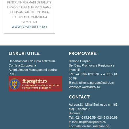
LINKURI UTILE:
PROMOVARE:
Departamentul de lupta antifrauda
Simona Curpan
Comisia Europeana
Sef Dep. Promovare Regionala si
Autoritatea de Management pentru
Investitii
POR
Tel.: +4 0756 129 970, + 4 0213 13
80 99
E-mail:
simona.curpan@adrbi.ro
Website:
www.adrbi.ro
CONTACT:
Adresa:Str. Mihai Eminescu nr. 163,
etaj 2, sector 2
Bucuresti
Tel.: 021-315.96.59, 021-313.80.99
E-mail:
helpdesk@adrbi.ro
Formular on-line solicitare de