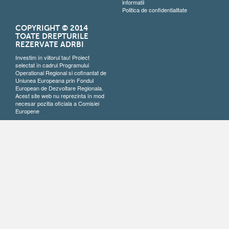
informatii
Politica de confidentialitate
COPYRIGHT © 2014
TOATE DREPTURILE
REZERVATE ADRBI
Investim în viitorul tau! Proiect
selectat în cadrul Programului
Operational Regional si cofinantat de
Uniunea Europeana prin Fondul
European de Dezvoltare Regionala.
Acest site web nu reprezinta în mod
necesar pozitia oficiala a Comisiei
Europene