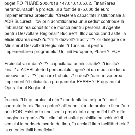
buget RO-PHARE-2006/018-147.04.01.05.02. Finan?area
nerambursabil? a proiectului a fost de 675.000 de euro.
Implementarea proiectului "Cresterea capacitatii institutionale a
ADR Bucuresti Ilfov prin achizitionarea unui sediu" contribuie la
imbunatatirea conditiilor de munca pentru personalul Agentiei
pentru Dezvoltare Regional? Bucure?ti-Ilfov conducând astfel la
eficientizarea desf??ur?rii ?i dezvolt?rii activit??ilor delegate de
Ministerul Dezvolt?rii Regionale ?i Turismului pentru
implementarea programelor Uniunii Europene, Phare ?i POR.
Proiectul va îmbun?t??i capacitatea administrativ? ?i institu?
ional? a ADRBI oferind personalului agen?iei un mediu de lucru
adecvat activit??ii pe care trebuie s? o desf??oare în vederea
implement?rii eficiente a programelor PHARE ?i Programului
Operational Regional
În acela?i timp, proiectul ofer? oportunitatea asigur?rii unei
coerente în rela?ia cu poten?ialii beneficiari de proiecte finan?ate
prin POR. Existen?a unui sediu proprietate a agen?iei înt?re?te
imaginea organiza?iei, eliminând astfel posibilitatea schimb?rii
sediului la perioade scurte de timp, în acela?i timp facilitând rela?
ia cu potentialii beneficiari.