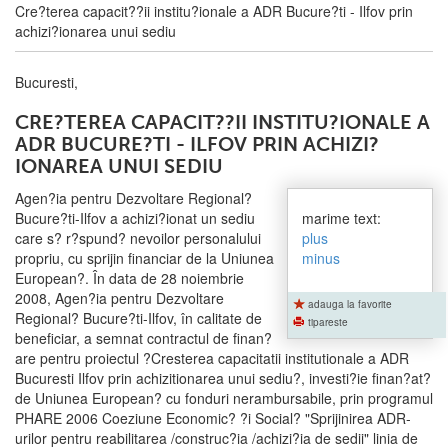
Cre?terea capacit??ii institu?ionale a ADR Bucure?ti - Ilfov prin
achizi?ionarea unui sediu
Bucuresti,
CRE?TEREA CAPACIT??II INSTITU?IONALE A
ADR BUCURE?TI - ILFOV PRIN ACHIZI?
IONAREA UNUI SEDIU
Agen?ia pentru Dezvoltare Regional?
Bucure?ti-Ilfov a achizi?ionat un sediu
marime text:
care s? r?spund? nevoilor personalului
plus
propriu, cu sprijin financiar de la Uniunea
minus
European?. În data de 28 noiembrie
2008, Agen?ia pentru Dezvoltare
adauga la favorite
Regional? Bucure?ti-Ilfov, în calitate de
tipareste
beneficiar, a semnat contractul de finan?
are pentru proiectul ?Cresterea capacitatii institutionale a ADR
Bucuresti Ilfov prin achizitionarea unui sediu?, investi?ie finan?at?
de Uniunea European? cu fonduri nerambursabile, prin programul
PHARE 2006 Coeziune Economic? ?i Social? "Sprijinirea ADR-
urilor pentru reabilitarea /construc?ia /achizi?ia de sedii" linia de