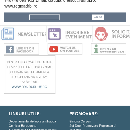
+40746 099 952,Email: claudia.ionescu@adrbi.ro;
www.regioadrbi.ro
LINKURI UTILE:
PROMOVARE:
Departamentul de lupta antifrauda
Simona Curpan
Comisia Europeana
Sef Dep. Promovare Regionala si
Autoritatea de Management pentru
Investitii