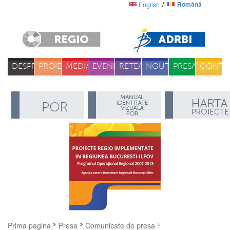
Română
English
DESPRE
PROIECTE
MEDIA
EVENIMENTE
RETEA
NOUTATI
PRESA
CONTA
Prima pagina
Presa
Comunicate de presa