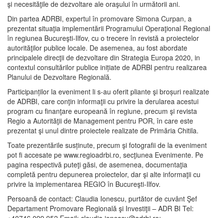
şi necesităţile de dezvoltare ale oraşului în următorii ani.
Din partea ADRBI, expertul în promovare Simona Curpan, a
prezentat situaţia implementării Programului Operaţional Regional
în regiunea Bucureşti-Ilfov, cu o trecere în revistă a proiectelor
autorităţilor publice locale. De asemenea, au fost abordate
principalele direcţii de dezvoltare din Strategia Europa 2020, in
contextul consultărilor publice inițiate de ADRBI pentru realizarea
Planului de Dezvoltare Regională.
Participanților la eveniment li s-au oferit pliante şi broșuri realizate
de ADRBI, care conţin informaţii cu privire la derularea acestui
program cu finanţare europeană în regiune, precum şi revista
Regio a Autorităţii de Management pentru POR, în care este
prezentat şi unul dintre proiectele realizate de Primăria Chitila.
Toate prezentările susținute, precum şi fotografii de la eveniment
pot fi accesate pe www.regioadrbi.ro, secţiunea Evenimente. Pe
pagina respectivă puteţi găsi, de asemenea, documentaţia
completă pentru depunerea proiectelor, dar şi alte informaţii cu
privire la implementarea REGIO în Bucureşti-Ilfov.
Persoană de contact: Claudia Ionescu, purtător de cuvânt Şef
Departament Promovare Regională şi Investiţii – ADR BI Tel: