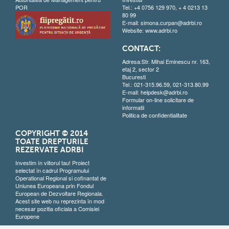
POR
Tel.: +4 0756 129 970, + 4 0213 13
80 99
E-mail:
simona.curpan@adrbi.ro
Website:
www.adrbi.ro
CONTACT:
Adresa:Str. Mihai Eminescu nr. 163,
etaj 2, sector 2
Bucuresti
Tel.: 021-315.96.59, 021-313.80.99
E-mail:
helpdesk@adrbi.ro
Formular on-line solicitare de
informatii
Politica de confidentialitate
COPYRIGHT © 2014
TOATE DREPTURILE
REZERVATE ADRBI
Investim în viitorul tau! Proiect
selectat în cadrul Programului
Operational Regional si cofinantat de
Uniunea Europeana prin Fondul
European de Dezvoltare Regionala.
Acest site web nu reprezinta în mod
necesar pozitia oficiala a Comisiei
Europene