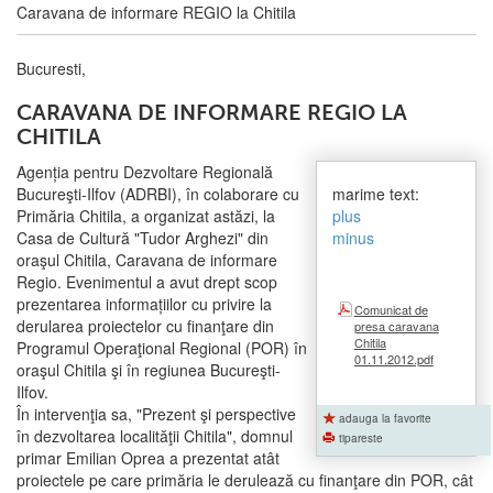
Caravana de informare REGIO la Chitila
Bucuresti,
CARAVANA DE INFORMARE REGIO LA
CHITILA
Agenția pentru Dezvoltare Regională
Bucureşti-Ilfov (ADRBI), în colaborare cu
marime text:
Primăria Chitila, a organizat astăzi, la
plus
Casa de Cultură "Tudor Arghezi" din
minus
oraşul Chitila, Caravana de informare
Regio. Evenimentul a avut drept scop
prezentarea informațiilor cu privire la
Comunicat de
derularea proiectelor cu finanţare din
presa caravana
Chitila
Programul Operaţional Regional (POR) în
01.11.2012.pdf
oraşul Chitila şi în regiunea Bucureşti-
Ilfov.
În intervenţia sa, "Prezent şi perspective
adauga la favorite
în dezvoltarea localităţii Chitila", domnul
tipareste
primar Emilian Oprea a prezentat atât
proiectele pe care primăria le derulează cu finanţare din POR, cât