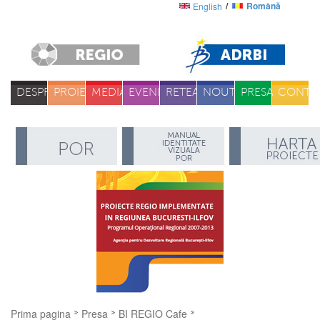
Română
English
DESPRE
PROIECTE
MEDIA
EVENIMENTE
RETEA
NOUTATI
PRESA
CONTA
Prima pagina
Presa
BI REGIO Cafe