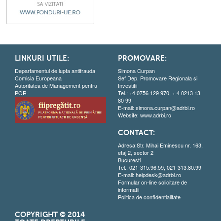
LINKURI UTILE:
PROMOVARE:
Departamentul de lupta antifrauda
Simona Curpan
Comisia Europeana
Sef Dep. Promovare Regionala si
Autoritatea de Management pentru
Investitii
POR
Tel.: +4 0756 129 970, + 4 0213 13
80 99
E-mail:
simona.curpan@adrbi.ro
Website:
www.adrbi.ro
CONTACT:
Adresa:Str. Mihai Eminescu nr. 163,
etaj 2, sector 2
Bucuresti
Tel.: 021-315.96.59, 021-313.80.99
E-mail:
helpdesk@adrbi.ro
Formular on-line solicitare de
informatii
Politica de confidentialitate
COPYRIGHT © 2014