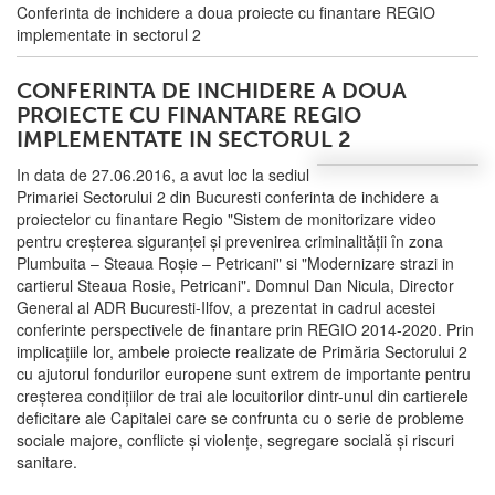
Conferinta de inchidere a doua proiecte cu finantare REGIO
implementate in sectorul 2
CONFERINTA DE INCHIDERE A DOUA
PROIECTE CU FINANTARE REGIO
IMPLEMENTATE IN SECTORUL 2
In data de 27.06.2016, a avut loc la sediul
Primariei Sectorului 2 din Bucuresti conferinta de inchidere a
proiectelor cu finantare Regio "Sistem de monitorizare video
pentru creșterea siguranței și prevenirea criminalității în zona
Plumbuita – Steaua Roșie – Petricani" si "Modernizare strazi in
cartierul Steaua Rosie, Petricani". Domnul Dan Nicula, Director
General al ADR Bucuresti-Ilfov, a prezentat in cadrul acestei
conferinte perspectivele de finantare prin REGIO 2014-2020. Prin
implicațiile lor, ambele proiecte realizate de Primăria Sectorului 2
cu ajutorul fondurilor europene sunt extrem de importante pentru
creșterea condițiilor de trai ale locuitorilor dintr-unul din cartierele
deficitare ale Capitalei care se confrunta cu o serie de probleme
sociale majore, conflicte și violențe, segregare socială și riscuri
sanitare.