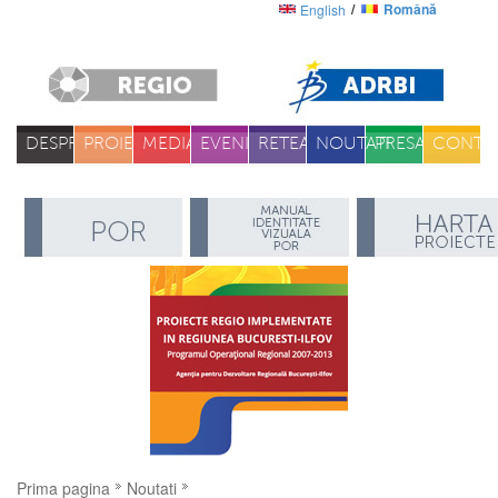
Română
English
DESPRE
PROIECTE
MEDIA
EVENIMENTE
RETEA
NOUTATI
PRESA
CONTA
Prima pagina
Noutati