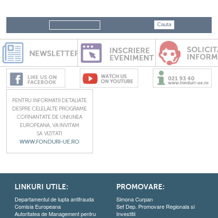
LINKURI UTILE:
PROMOVARE:
Departamentul de lupta antifrauda
Simona Curpan
Comisia Europeana
Sef Dep. Promovare Regionala si
Autoritatea de Management pentru
Investitii