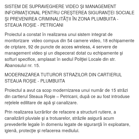
SISTEM DE SUPRAVEGHERE VIDEO ŞI MANAGEMENT
INFORMAŢIONAL PENTRU CREŞTEREA SIGURANŢEI SOCIALE
ŞI PREVENIREA CRIMINALITĂŢII ÎN ZONA PLUMBUITA -
STEAUA ROȘIE - PETRICANI
Proiectul a constat în realizarea unui sistem integrat de
monitorizare video compus din 54 camere video, 18 echipamente
de criptare, 92 de puncte de acces wireless, 4 servere de
management video şi un dispecerat dotat cu echipamente şi
softuri specifice, amplasat în sediul Poliţiei Locale din str.
Abanosului nr. 15.
MODERNIZAREA TUTUROR STRAZILOR DIN CARTIERUL
STEAUA ROŞIE - PLUMBUITA
Proiectul a avut ca scop modernizarea unui număr de 15 străzi
din cartierul Steaua Roşie – Petricani, după ce au fost introduse
reţelele edilitare de apă şi canalizare.
Prin realizarea lucrărilor de refacere a structurii rutiere, a
canalizării pluviale şi a trotuarelor, străzile asigură acum
prevederile legale în domeniu legate de siguranţă în exploatare,
igienă, protecţie şi refacerea mediului.