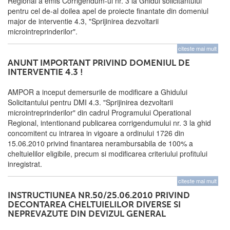
Regional a emis Corrigendum-ul nr. 3 la Ghidul solicitantului
pentru cel de-al doilea apel de proiecte finantate din domeniul
major de interventie 4.3, "Sprijinirea dezvoltarii
microintreprinderilor".
citeste mai mult
ANUNT IMPORTANT PRIVIND DOMENIUL DE
INTERVENTIE 4.3 !
AMPOR a inceput demersurile de modificare a Ghidului
Solicitantului pentru DMI 4.3. "Sprijinirea dezvoltarii
microintreprinderilor" din cadrul Programului Operational
Regional, intentionand publicarea corrigendumului nr. 3 la ghid
concomitent cu intrarea in vigoare a ordinului 1726 din
15.06.2010 privind finantarea nerambursabila de 100% a
cheltuielilor eligibile, precum si modificarea criteriului profitului
inregistrat.
citeste mai mult
INSTRUCTIUNEA NR.50/25.06.2010 PRIVIND
DECONTAREA CHELTUIELILOR DIVERSE SI
NEPREVAZUTE DIN DEVIZUL GENERAL