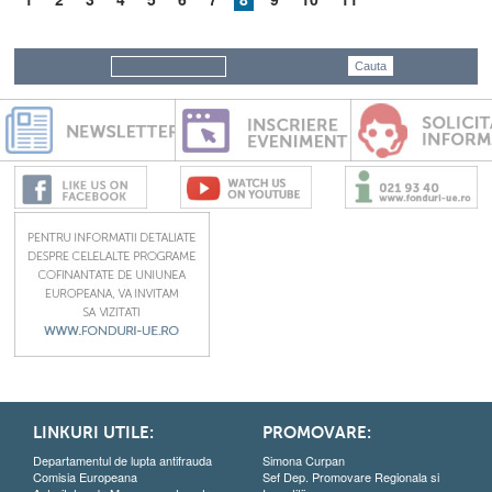
LINKURI UTILE:
PROMOVARE:
Departamentul de lupta antifrauda
Simona Curpan
Comisia Europeana
Sef Dep. Promovare Regionala si