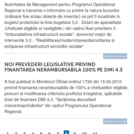
Autoritatea de Management pentru Programul Operational
Regional a transmis o informare cu privire la natura bunurilor
(mijloace fixe si/sau obiecte de inventar) ce pot fi incadrate in
bugetul proiectului la linia bugetara 3.2 - Dotari de specialitate
(cheltuieli eligibile si neeligibile ) din cadrul Axei prioritare 3 -
"Imbunatatirea infrastructurii sociale", domeniul major de
interventie 3.2 - "Reabilitarea/modernizarea/dezvoltarea si
echiparea infrastructurii serviciilor sociale"
citeste mai mult
NOI PREVEDERI LEGISLATIVE PRIVIND
FINANTAREA NERAMBURSABILA 100% PE DMI 4.3
A fost publicat in Monitorul Oficial ordinul 1726 din 15.06.2010
privind finantarea nerambursabila de 100% a cheltuielilor eligibile,
precum si modificarea criteriului profitului inregistrat, aplicabile
liniei de finantare DMI 4.3. "Sprijinirea dezvoltarii
microintreprinderilor" din cadrul Programului Operational
Regional.
citeste mai mult
1
2
3
4
5
6
7
8
9
10
11