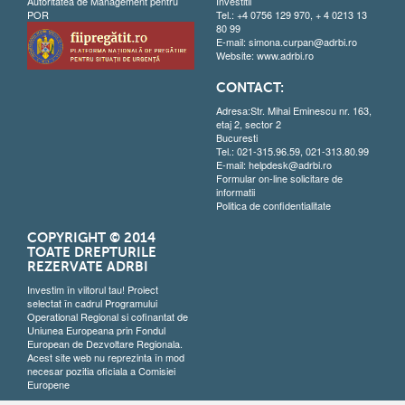
Autoritatea de Management pentru
Investitii
POR
Tel.: +4 0756 129 970, + 4 0213 13
80 99
E-mail:
simona.curpan@adrbi.ro
Website:
www.adrbi.ro
CONTACT:
Adresa:Str. Mihai Eminescu nr. 163,
etaj 2, sector 2
Bucuresti
Tel.: 021-315.96.59, 021-313.80.99
E-mail:
helpdesk@adrbi.ro
Formular on-line solicitare de
informatii
Politica de confidentialitate
COPYRIGHT © 2014
TOATE DREPTURILE
REZERVATE ADRBI
Investim în viitorul tau! Proiect
selectat în cadrul Programului
Operational Regional si cofinantat de
Uniunea Europeana prin Fondul
European de Dezvoltare Regionala.
Acest site web nu reprezinta în mod
necesar pozitia oficiala a Comisiei
Europene