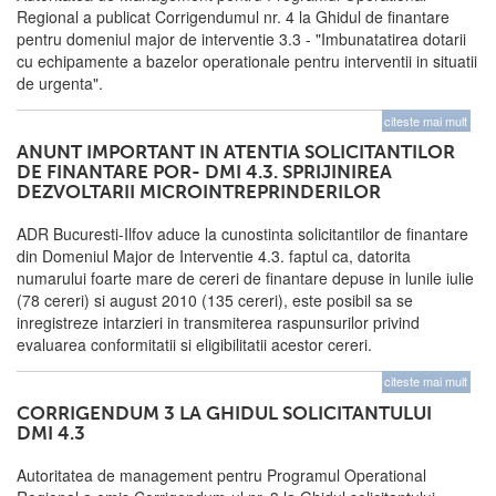
Regional a publicat Corrigendumul nr. 4 la Ghidul de finantare
pentru domeniul major de interventie 3.3 - "Imbunatatirea dotarii
cu echipamente a bazelor operationale pentru interventii in situatii
de urgenta".
citeste mai mult
ANUNT IMPORTANT IN ATENTIA SOLICITANTILOR
DE FINANTARE POR- DMI 4.3. SPRIJINIREA
DEZVOLTARII MICROINTREPRINDERILOR
ADR Bucuresti-Ilfov aduce la cunostinta solicitantilor de finantare
din Domeniul Major de Interventie 4.3. faptul ca, datorita
numarului foarte mare de cereri de finantare depuse in lunile iulie
(78 cereri) si august 2010 (135 cereri), este posibil sa se
inregistreze intarzieri in transmiterea raspunsurilor privind
evaluarea conformitatii si eligibilitatii acestor cereri.
citeste mai mult
CORRIGENDUM 3 LA GHIDUL SOLICITANTULUI
DMI 4.3
Autoritatea de management pentru Programul Operational