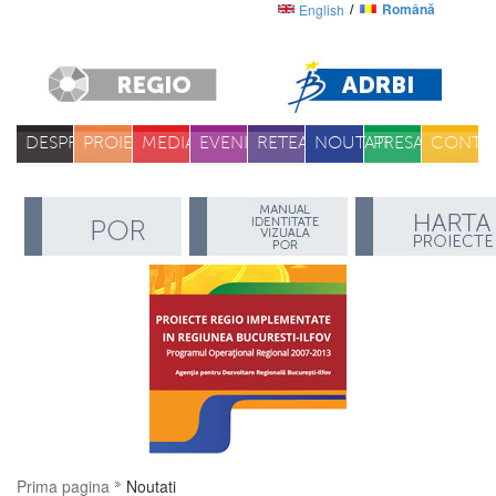
Română
English
DESPRE
PROIECTE
MEDIA
EVENIMENTE
RETEA
NOUTATI
PRESA
CONTA
Prima pagina
Noutati