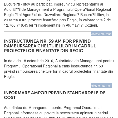
Bucure?ti - Ilfov au participat, împreun? cu reprezentan?i ai
Autorit??ii de Management a Programului Opera?ional Regional -
Regio ?i ai Agen?iei de Dezvoltare Regional? Bucure?ti Ilfov, la
vizitarea a trei proiecte finan?ate prin Regio, în valoare total? de
12.760.746,45 lei ?i implementate în Afuma?i ?i Cozieni.
citeste mai mult
INSTRUCTIUNEA NR. 59 AM POR PRIVIND
RAMBURSAREA CHELTUIELILOR IN CADRUL
PROIECTELOR FINANTATE DIN REGIO
In data de 18 octombrie 2010, Autoritatea de Management pentru
Programul Operational Regional a emis Instructiunea nr. 59
privind rambursarea cheltuielilor in cadrul proiectelor finantate din
Regio.
citeste mai mult
INFORMARE AMPOR PRIVIND STANDARDELE DE
COST
Autoritatea de Management pentru Programul Operational
Regional informeaza cu privire la necesitatea aplicarii in cadrul