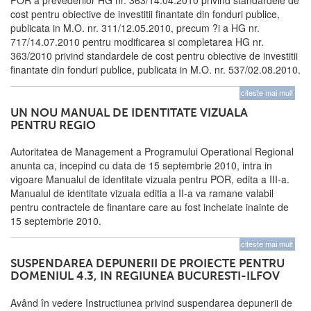
POR a prevederilor HG nr. 363/14.04.2010 privind standardele de
cost pentru obiective de investitii finantate din fonduri publice,
publicata in M.O. nr. 311/12.05.2010, precum ?i a HG nr.
717/14.07.2010 pentru modificarea si completarea HG nr.
363/2010 privind standardele de cost pentru obiective de investitii
finantate din fonduri publice, publicata in M.O. nr. 537/02.08.2010.
citeste mai mult
UN NOU MANUAL DE IDENTITATE VIZUALA
PENTRU REGIO
Autoritatea de Management a Programului Operational Regional
anunta ca, incepind cu data de 15 septembrie 2010, intra in
vigoare Manualul de identitate vizuala pentru POR, edita a III-a.
Manualul de identitate vizuala editia a II-a va ramane valabil
pentru contractele de finantare care au fost incheiate inainte de
15 septembrie 2010.
citeste mai mult
SUSPENDAREA DEPUNERII DE PROIECTE PENTRU
DOMENIUL 4.3, IN REGIUNEA BUCURESTI-ILFOV
Având în vedere Instructiunea privind suspendarea depunerii de