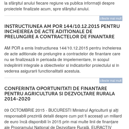
la sfârşitul anului fiecare regiune va publica informaţii despre
proiectele finalizate acum, spre sfârșitul anului.
citeste mai mult
INSTRUCTIUNEA AM POR 144/10.12.2015 PENTRU
INCHEIEREA DE ACTE ADITIONALE DE
PRELUNGIRE A CONTRACTELOR DE FINANTARE
AM POR a emis Instructiunea 144/10.12.2015 pentru incheierea
de acte aditionale de prelungire a contractelor de finantare care
nu se finalizează in perioada de impelementare, in scopul
indeplinirii integrale a obiectivelor si indicatorilor proiectului si in
vederea asigurarii functionalitatii acestuia.
citeste mai mult
CONFERINTA OPORTUNITATI DE FINANTARE
PENTRU AGRICULTURA SI DEZVOLTARE RURALA
2014-2020
09 OCTOMBRIE 2015 - BUCURESTI Ministrul Agriculturii și alți
responsabili prezintă detalii despre cum pot fi accesați un miliard
de euro încă disponibili în 2015 prin mai multe linii de finanțare
ale Programului Național de Dezvoltare Rurală. EURACTIV