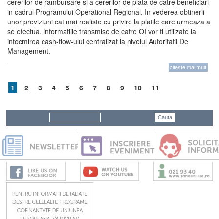
cererilor de rambursare si a cererilor de plata de catre beneficiari
in cadrul Programului Operational Regional. In vederea obtinerii
unor previziuni cat mai realiste cu privire la platile care urmeaza a
se efectua, informatiile transmise de catre OI vor fi utilizate la
intocmirea cash-flow-ului centralizat la nivelul Autoritatii De
Management.
citeste mai mult
1
2
3
4
5
6
7
8
9
10
11