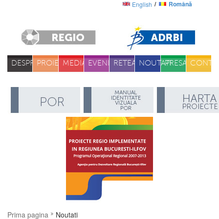
Română
English
DESPRE
PROIECTE
MEDIA
EVENIMENTE
RETEA
NOUTATI
PRESA
CONTA
Prima pagina
Noutati