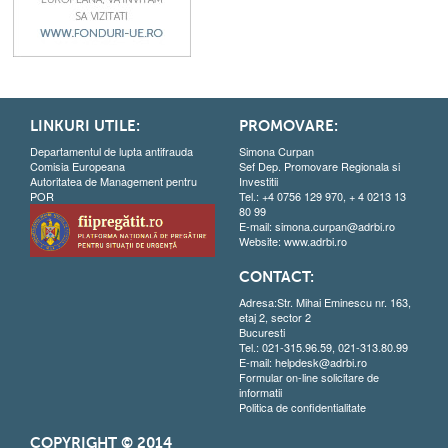
LINKURI UTILE:
PROMOVARE:
Departamentul de lupta antifrauda
Simona Curpan
Comisia Europeana
Sef Dep. Promovare Regionala si
Autoritatea de Management pentru
Investitii
POR
Tel.: +4 0756 129 970, + 4 0213 13
80 99
E-mail:
simona.curpan@adrbi.ro
Website:
www.adrbi.ro
CONTACT:
Adresa:Str. Mihai Eminescu nr. 163,
etaj 2, sector 2
Bucuresti
Tel.: 021-315.96.59, 021-313.80.99
E-mail:
helpdesk@adrbi.ro
Formular on-line solicitare de
informatii
Politica de confidentialitate
COPYRIGHT © 2014