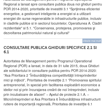
Regional a lansat spre consultare publica doua noi ghiduri pentru
POR 2014-2020, prioritatile de investitii 3.1 "Sprijinirea eficientei
energetice, a gestionarii inteligente a energiei si a utilizarii
energiei din surse regenerabile in infrastructurile publice, inclusiv
in cladirile publice si in sectorul locuintelor, Operatiunea A. Cladiri
rezidentiale" si 5.1. "Conservarea, protejarea, promovarea şi
dezvoltarea patrimoniului natural şi cultural"
citeste mai mult
CONSULTARE PUBLICA GHIDURI SPECIFICE 2.1 SI
6.1
Autoritatea de Management pentru Programul Operational
Regional (POR) a lansat, in data de 31 iulie 2015, doua Ghiduri
ale solicitantului in consultare publica pentru POR 2014-2020:
"Axa Prioritara 2 ”Îmbunătăţirea competitivităţii întreprinderilor
mici şi mijlocii”, Prioritatea de investiție 2.1 ”Promovarea spiritului
antreprenorial, în special prin facilitarea exploatării economice a
ideilor noi și prin încurajarea creării de noi întreprinderi, inclusiv
prin incubatoare de afaceri” – Apelul de proiecte 2.1.A. –
Microîntreprinderi si Axa Prioritara 6 Îmbunătățirea infrastructurii
rutiere de importanță regională, Prioritatea de investiție 6.1