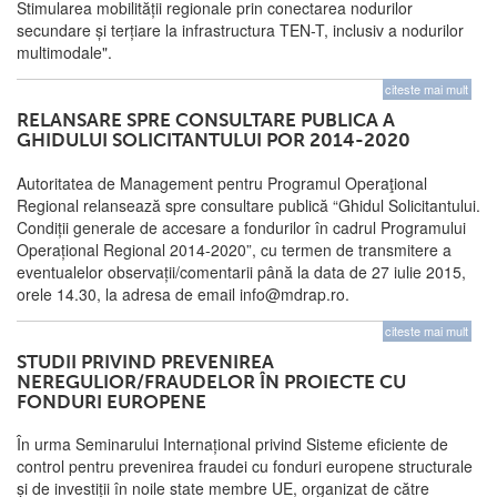
Stimularea mobilității regionale prin conectarea nodurilor
secundare și terțiare la infrastructura TEN-T, inclusiv a nodurilor
multimodale".
citeste mai mult
RELANSARE SPRE CONSULTARE PUBLICA A
GHIDULUI SOLICITANTULUI POR 2014-2020
Autoritatea de Management pentru Programul Operaţional
Regional relansează spre consultare publică “Ghidul Solicitantului.
Condiții generale de accesare a fondurilor în cadrul Programului
Operațional Regional 2014-2020”, cu termen de transmitere a
eventualelor observații/comentarii până la data de 27 iulie 2015,
orele 14.30, la adresa de email info@mdrap.ro.
citeste mai mult
STUDII PRIVIND PREVENIREA
NEREGULIOR/FRAUDELOR ÎN PROIECTE CU
FONDURI EUROPENE
În urma Seminarului Internațional privind Sisteme eficiente de
control pentru prevenirea fraudei cu fonduri europene structurale
și de investiții în noile state membre UE, organizat de către