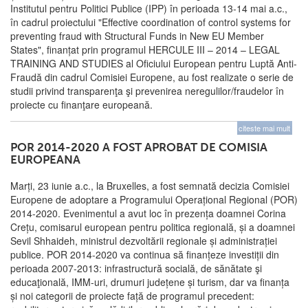
Institutul pentru Politici Publice (IPP) în perioada 13-14 mai a.c.,
în cadrul proiectului "Effective coordination of control systems for
preventing fraud with Structural Funds in New EU Member
States", finanțat prin programul HERCULE III – 2014 – LEGAL
TRAINING AND STUDIES al Oficiului European pentru Luptă Anti-
Fraudă din cadrul Comisiei Europene, au fost realizate o serie de
studii privind transparenţa şi prevenirea neregulilor/fraudelor în
proiecte cu finanţare europeană.
citeste mai mult
POR 2014-2020 A FOST APROBAT DE COMISIA
EUROPEANA
Marți, 23 iunie a.c., la Bruxelles, a fost semnată decizia Comisiei
Europene de adoptare a Programului Operațional Regional (POR)
2014-2020. Evenimentul a avut loc în prezența doamnei Corina
Crețu, comisarul european pentru politica regională, și a doamnei
Sevil Shhaideh, ministrul dezvoltării regionale și administrației
publice. POR 2014-2020 va continua să finanțeze investiții din
perioada 2007-2013: infrastructură socială, de sănătate şi
educaţională, IMM-uri, drumuri județene și turism, dar va finanța
și noi categorii de proiecte față de programul precedent: