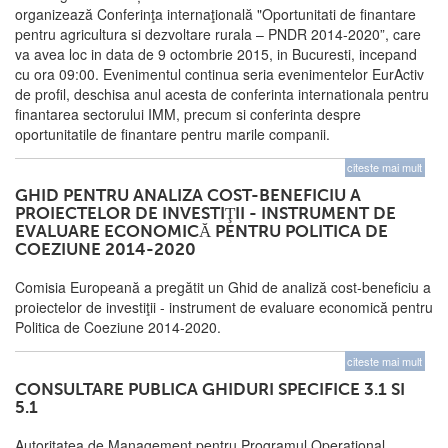
organizează Conferinţa internaţională "Oportunitati de finantare
pentru agricultura si dezvoltare rurala – PNDR 2014-2020”, care
va avea loc in data de 9 octombrie 2015, in Bucuresti, incepand
cu ora 09:00. Evenimentul continua seria evenimentelor EurActiv
de profil, deschisa anul acesta de conferinta internationala pentru
finantarea sectorului IMM, precum si conferinta despre
oportunitatile de finantare pentru marile companii.
citeste mai mult
GHID PENTRU ANALIZA COST-BENEFICIU A
PROIECTELOR DE INVESTIŢII - INSTRUMENT DE
EVALUARE ECONOMICĂ PENTRU POLITICA DE
COEZIUNE 2014-2020
Comisia Europeană a pregătit un Ghid de analiză cost-beneficiu a
proiectelor de investiţii - instrument de evaluare economică pentru
Politica de Coeziune 2014-2020.
citeste mai mult
CONSULTARE PUBLICA GHIDURI SPECIFICE 3.1 SI
5.1
Autoritatea de Management pentru Programul Operaţional