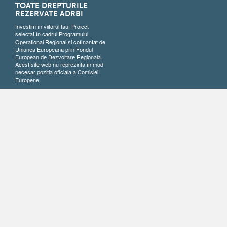
TOATE DREPTURILE
REZERVATE ADRBI
Investim în viitorul tau! Proiect
selectat în cadrul Programului
Operational Regional si cofinantat de
Uniunea Europeana prin Fondul
European de Dezvoltare Regionala.
Acest site web nu reprezinta în mod
necesar pozitia oficiala a Comisiei
Europene