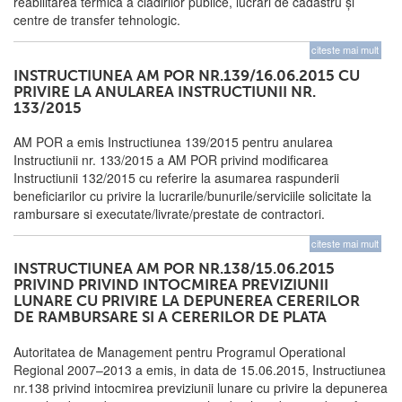
reabilitarea termică a clădirilor publice, lucrări de cadastru și
centre de transfer tehnologic.
citeste mai mult
INSTRUCTIUNEA AM POR NR.139/16.06.2015 CU
PRIVIRE LA ANULAREA INSTRUCTIUNII NR.
133/2015
AM POR a emis Instructiunea 139/2015 pentru anularea
Instructiunii nr. 133/2015 a AM POR privind modificarea
Instructiunii 132/2015 cu referire la asumarea raspunderii
beneficiarilor cu privire la lucrarile/bunurile/serviciile solicitate la
rambursare si executate/livrate/prestate de contractori.
citeste mai mult
INSTRUCTIUNEA AM POR NR.138/15.06.2015
PRIVIND PRIVIND INTOCMIREA PREVIZIUNII
LUNARE CU PRIVIRE LA DEPUNEREA CERERILOR
DE RAMBURSARE SI A CERERILOR DE PLATA
Autoritatea de Management pentru Programul Operational
Regional 2007–2013 a emis, in data de 15.06.2015, Instructiunea
nr.138 privind intocmirea previziunii lunare cu privire la depunerea