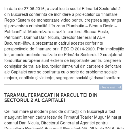
In data de 27.06.2016, a avut loc la sediul Primariei Sectorului 2
din Bucuresti conferinta de inchidere a proiectelor cu finantare
Regio "Sistem de monitorizare video pentru creșterea siguranței
și prevenirea criminalității în zona Plumbuita – Steaua Roșie –
Petricani" si "Modernizare strazi in cartierul Steaua Rosie,
Petricani". Domnul Dan Nicula, Director General al ADR
Bucuresti-Ilfov, a prezentat in cadrul acestei conferinte
perspectivele de finantare prin REGIO 2014-2020. Prin implicațiile
lor, ambele proiecte realizate de Primăria Sectorului 2 cu ajutorul
fondurilor europene sunt extrem de importante pentru creșterea
condițiilor de trai ale locuitorilor dintr-unul din cartierele deficitare
ale Capitalei care se confrunta cu o serie de probleme sociale
majore, conflicte și violențe, segregare socială și riscuri sanitare.
citeste mai mult
TARAMUL FERMECAT IN PARCUL TEI DIN
SECTORUL 2 AL CAPITALEI
Cel mai mare şi modern parc de distracţii din Bucureşti a fost
inaugurat într-un cadru festiv de Primarul Toader Mugur Mihai şi
domnul Dan Nicula, Directorul General al Agenției pentru
Dezvoltare Regională București Ilfov sâmbătă, 25 iunie 2016. Prin