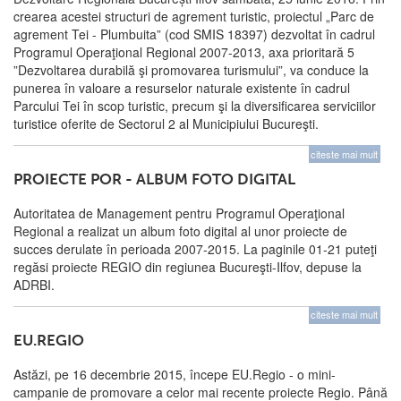
crearea acestei structuri de agrement turistic, proiectul „Parc de
agrement Tei - Plumbuita” (cod SMIS 18397) dezvoltat în cadrul
Programul Operaţional Regional 2007-2013, axa prioritară 5
”Dezvoltarea durabilă şi promovarea turismului”, va conduce la
punerea în valoare a resurselor naturale existente în cadrul
Parcului Tei în scop turistic, precum şi la diversificarea serviciilor
turistice oferite de Sectorul 2 al Municipiului Bucureşti.
citeste mai mult
PROIECTE POR - ALBUM FOTO DIGITAL
Autoritatea de Management pentru Programul Operaţional
Regional a realizat un album foto digital al unor proiecte de
succes derulate în perioada 2007-2015. La paginile 01-21 puteţi
regăsi proiecte REGIO din regiunea Bucureşti-Ilfov, depuse la
ADRBI.
citeste mai mult
EU.REGIO
Astăzi, pe 16 decembrie 2015, începe EU.Regio - o mini-
campanie de promovare a celor mai recente proiecte Regio. Până