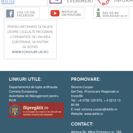
LINKURI UTILE:
PROMOVARE:
Departamentul de lupta antifrauda
Simona Curpan
Comisia Europeana
Sef Dep. Promovare Regionala si
Autoritatea de Management pentru
Investitii
POR
Tel.: +4 0756 129 970, + 4 0213 13
80 99
E-mail:
simona.curpan@adrbi.ro
Website:
www.adrbi.ro
CONTACT:
Adresa:Str. Mihai Eminescu nr. 163,