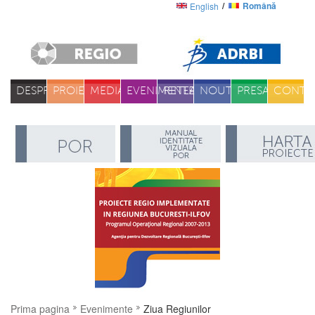
Română
English
DESPRE
PROIECTE
MEDIA
EVENIMENTE
RETEA
NOUTATI
PRESA
CONTA
Prima pagina
Evenimente
Ziua Regiunilor