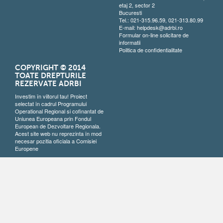
etaj 2, sector 2
Bucuresti
Tel.: 021-315.96.59, 021-313.80.99
E-mail:
helpdesk@adrbi.ro
Formular on-line solicitare de
informatii
Politica de confidentialitate
COPYRIGHT © 2014
TOATE DREPTURILE
REZERVATE ADRBI
Investim în viitorul tau! Proiect
selectat în cadrul Programului
Operational Regional si cofinantat de
Uniunea Europeana prin Fondul
European de Dezvoltare Regionala.
Acest site web nu reprezinta în mod
necesar pozitia oficiala a Comisiei
Europene