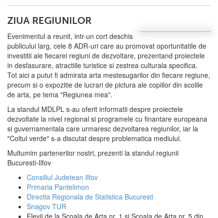
ZIUA REGIUNILOR
Evenimentul a reunit, intr-un cort deschis
publicului larg, cele 8 ADR-uri care au promovat oportunitatile de
investitii ale fiecarei regiuni de dezvoltare, prezentand proiectele
in desfasurare, atractiile turistice si zestrea culturala specifica.
Tot aici a putut fi admirata arta mestesugarilor din fiecare regiune,
precum si o expozitie de lucrari de pictura ale copiilor din scolile
de arta, pe tema "Regiunea mea".
La standul MDLPL s-au oferit informatii despre proiectele
dezvoltate la nivel regional si programele cu finantare europeana
si guvernamentala care urmaresc dezvoltarea regiunilor, iar la
"Coltul verde" s-a discutat despre problematica mediului.
Multumim partenerilor nostri, prezenti la standul regiunii
Bucuresti-Ilfov
Consiliul Judetean Ilfov
Primaria Pantelimon
Directia Regionala de Statistica Bucuresti
Snagov TUR
Elevii de la Scoala de Arta nr. 1 si Scoala de Arta nr. 5 din