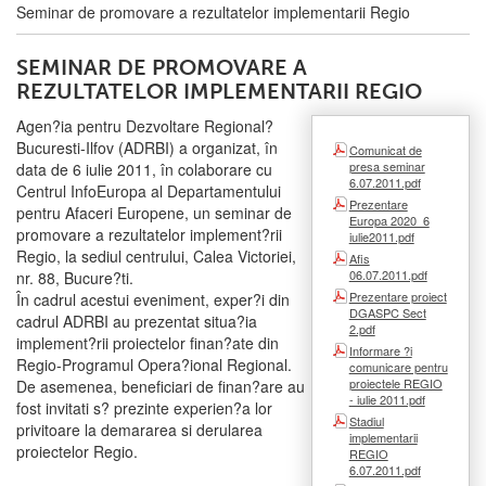
Seminar de promovare a rezultatelor implementarii Regio
SEMINAR DE PROMOVARE A
REZULTATELOR IMPLEMENTARII REGIO
Agen?ia pentru Dezvoltare Regional?
Bucuresti-Ilfov (ADRBI) a organizat, în
Comunicat de
presa seminar
data de 6 iulie 2011, în colaborare cu
6.07.2011.pdf
Centrul InfoEuropa al Departamentului
Prezentare
pentru Afaceri Europene, un seminar de
Europa 2020_6
promovare a rezultatelor implement?rii
iulie2011.pdf
Regio, la sediul centrului, Calea Victoriei,
Afis
06.07.2011.pdf
nr. 88, Bucure?ti.
Prezentare proiect
În cadrul acestui eveniment, exper?i din
DGASPC Sect
cadrul ADRBI au prezentat situa?ia
2.pdf
implement?rii proiectelor finan?ate din
Informare ?i
Regio-Programul Opera?ional Regional.
comunicare pentru
proiectele REGIO
De asemenea, beneficiari de finan?are au
- iulie 2011.pdf
fost invitati s? prezinte experien?a lor
Stadiul
privitoare la demararea si derularea
implementarii
proiectelor Regio.
REGIO
6.07.2011.pdf