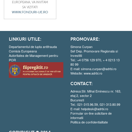
LINKURI UTILE:
PROMOVARE:
Departamentul de lupta antifrauda
Simona Curpan
Comisia Europeana
Sef Dep. Promovare Regionala si
Autoritatea de Management pentru
Investitii
POR
Tel.: +4 0756 129 970, + 4 0213 13
80 99
E-mail:
simona.curpan@adrbi.ro
Website:
www.adrbi.ro
CONTACT:
Adresa:Str. Mihai Eminescu nr. 163,
etaj 2, sector 2
Bucuresti
Tel.: 021-315.96.59, 021-313.80.99
E-mail:
helpdesk@adrbi.ro
Formular on-line solicitare de
informatii
Politica de confidentialitate