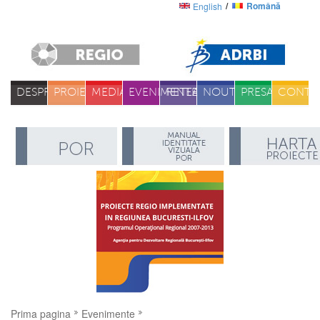
Română
English
DESPRE
PROIECTE
MEDIA
EVENIMENTE
RETEA
NOUTATI
PRESA
CONTA
Prima pagina
Evenimente