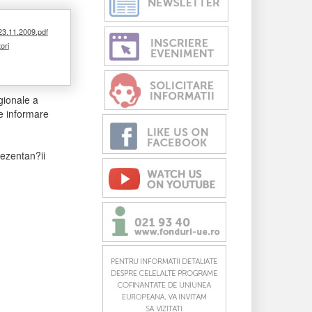
 23.11.2009.pdf
tori
gionale a
e informare
rezentan?ii