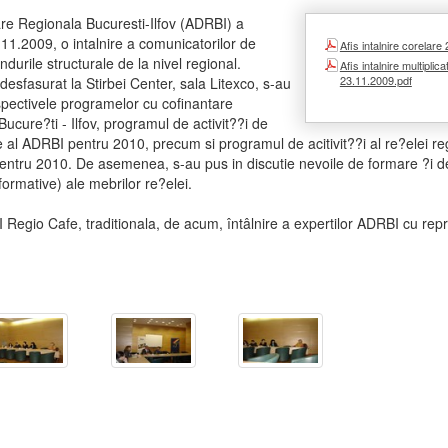
re Regionala Bucuresti-Ilfov (ADRBI) a
11.2009, o intalnire a comunicatorilor de
Afis intalnire corelare
ondurile structurale de la nivel regional.
Afis intalnire multiplica
23.11.2009.pdf
desfasurat la Stirbei Center, sala Litexco, s-au
rspectivele programelor cu cofinantare
cure?ti - Ilfov, programul de activit??i de
 al ADRBI pentru 2010, precum si programul de acitivit??i al re?elei re
entru 2010. De asemenea, s-au pus in discutie nevoile de formare ?i d
formative) ale mebrilor re?elei.
BI Regio Cafe, traditionala, de acum, întâlnire a expertilor ADRBI cu rep