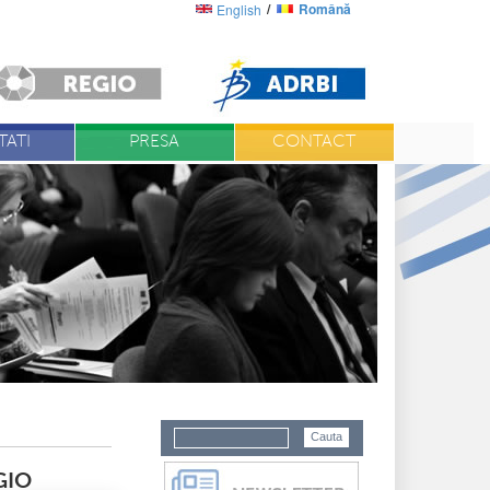
Română
English
ATI
PRESA
CONTACT
GIO