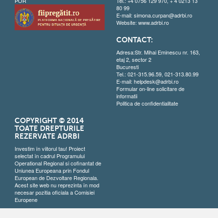
POR
Tel.: +4 0756 129 970, + 4 0213 13
80 99
E-mail:
simona.curpan@adrbi.ro
Website:
www.adrbi.ro
CONTACT:
Adresa:Str. Mihai Eminescu nr. 163,
etaj 2, sector 2
Bucuresti
Tel.: 021-315.96.59, 021-313.80.99
E-mail:
helpdesk@adrbi.ro
Formular on-line solicitare de
informatii
Politica de confidentialitate
COPYRIGHT © 2014
TOATE DREPTURILE
REZERVATE ADRBI
Investim în viitorul tau! Proiect
selectat în cadrul Programului
Operational Regional si cofinantat de
Uniunea Europeana prin Fondul
European de Dezvoltare Regionala.
Acest site web nu reprezinta în mod
necesar pozitia oficiala a Comisiei
Europene