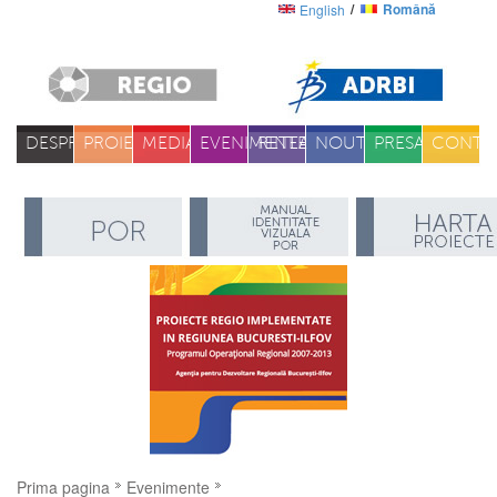
Română
English
DESPRE
PROIECTE
MEDIA
EVENIMENTE
RETEA
NOUTATI
PRESA
CONTA
Prima pagina
Evenimente