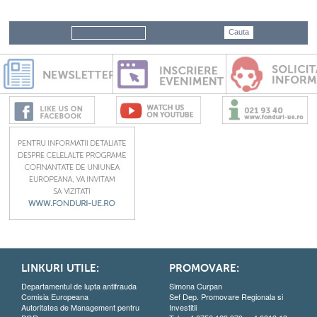
LINKURI UTILE:
PROMOVARE:
Departamentul de lupta antifrauda
Simona Curpan
Comisia Europeana
Sef Dep. Promovare Regionala si
Autoritatea de Management pentru
Investitii