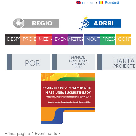
Română
English
DESPRE
PROIECTE
MEDIA
EVENIMENTE
RETEA
NOUTATI
PRESA
CONTA
Prima pagina
Evenimente