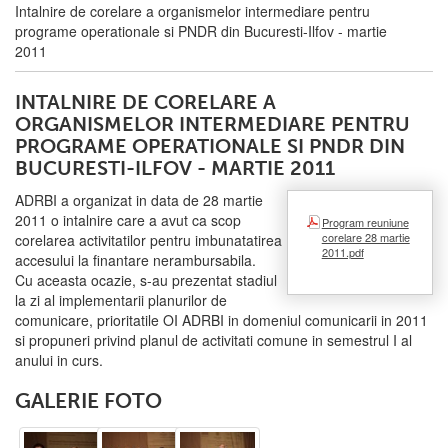
Intalnire de corelare a organismelor intermediare pentru
programe operationale si PNDR din Bucuresti-Ilfov - martie
2011
INTALNIRE DE CORELARE A
ORGANISMELOR INTERMEDIARE PENTRU
PROGRAME OPERATIONALE SI PNDR DIN
BUCURESTI-ILFOV - MARTIE 2011
ADRBI a organizat in data de 28 martie
2011 o intalnire care a avut ca scop
Program reuniune
corelare 28 martie
corelarea activitatilor pentru imbunatatirea
2011.pdf
accesului la finantare nerambursabila.
Cu aceasta ocazie, s-au prezentat stadiul
la zi al implementarii planurilor de
comunicare, prioritatile OI ADRBI in domeniul comunicarii in 2011
si propuneri privind planul de activitati comune in semestrul I al
anului in curs.
GALERIE FOTO