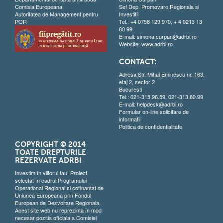
Comisia Europeana
Sef Dep. Promovare Regionala si
Autoritatea de Management pentru
Investitii
POR
Tel.: +4 0756 129 970, + 4 0213 13
80 99
E-mail:
simona.curpan@adrbi.ro
Website:
www.adrbi.ro
CONTACT:
Adresa:Str. Mihai Eminescu nr. 163,
etaj 2, sector 2
Bucuresti
Tel.: 021-315.96.59, 021-313.80.99
E-mail:
helpdesk@adrbi.ro
Formular on-line solicitare de
informatii
Politica de confidentialitate
COPYRIGHT © 2014
TOATE DREPTURILE
REZERVATE ADRBI
Investim în viitorul tau! Proiect
selectat în cadrul Programului
Operational Regional si cofinantat de
Uniunea Europeana prin Fondul
European de Dezvoltare Regionala.
Acest site web nu reprezinta în mod
necesar pozitia oficiala a Comisiei