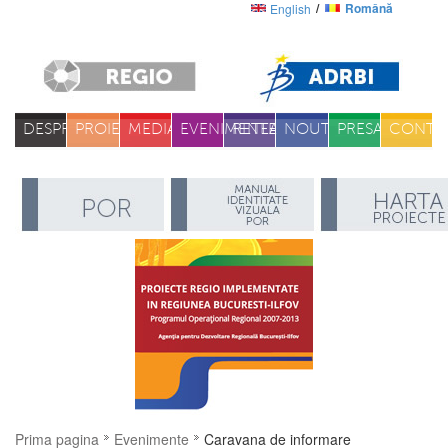
Română
English
DESPRE
PROIECTE
MEDIA
EVENIMENTE
RETEA
NOUTATI
PRESA
CONTA
Prima pagina
Evenimente
Caravana de informare