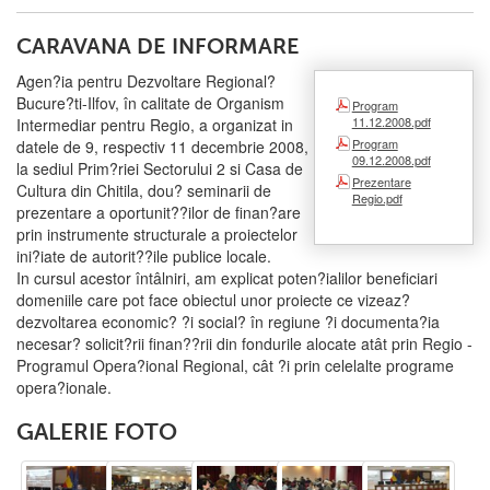
CARAVANA DE INFORMARE
Agen?ia pentru Dezvoltare Regional?
Bucure?ti-Ilfov, în calitate de Organism
Program
11.12.2008.pdf
Intermediar pentru Regio, a organizat in
Program
datele de 9, respectiv 11 decembrie 2008,
09.12.2008.pdf
la sediul Prim?riei Sectorului 2 si Casa de
Prezentare
Cultura din Chitila, dou? seminarii de
Regio.pdf
prezentare a oportunit??ilor de finan?are
prin instrumente structurale a proiectelor
ini?iate de autorit??ile publice locale.
In cursul acestor întâlniri, am explicat poten?ialilor beneficiari
domeniile care pot face obiectul unor proiecte ce vizeaz?
dezvoltarea economic? ?i social? în regiune ?i documenta?ia
necesar? solicit?rii finan??rii din fondurile alocate atât prin Regio -
Programul Opera?ional Regional, cât ?i prin celelalte programe
opera?ionale.
GALERIE FOTO