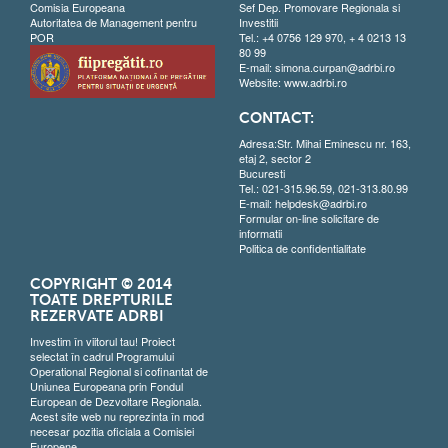
Comisia Europeana
Sef Dep. Promovare Regionala si
Autoritatea de Management pentru
Investitii
POR
Tel.: +4 0756 129 970, + 4 0213 13
80 99
E-mail:
simona.curpan@adrbi.ro
Website:
www.adrbi.ro
CONTACT:
Adresa:Str. Mihai Eminescu nr. 163,
etaj 2, sector 2
Bucuresti
Tel.: 021-315.96.59, 021-313.80.99
E-mail:
helpdesk@adrbi.ro
Formular on-line solicitare de
informatii
Politica de confidentialitate
COPYRIGHT © 2014
TOATE DREPTURILE
REZERVATE ADRBI
Investim în viitorul tau! Proiect
selectat în cadrul Programului
Operational Regional si cofinantat de
Uniunea Europeana prin Fondul
European de Dezvoltare Regionala.
Acest site web nu reprezinta în mod
necesar pozitia oficiala a Comisiei
Europene