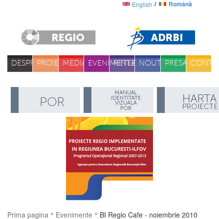
Română
English
DESPRE
PROIECTE
MEDIA
EVENIMENTE
RETEA
NOUTATI
PRESA
CONTA
Prima pagina
Evenimente
BI Regio Cafe - noiembrie 2010