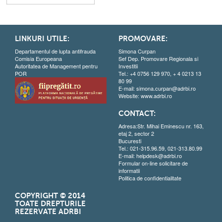
LINKURI UTILE:
PROMOVARE:
Departamentul de lupta antifrauda
Simona Curpan
Comisia Europeana
Sef Dep. Promovare Regionala si
Autoritatea de Management pentru
Investitii
POR
Tel.: +4 0756 129 970, + 4 0213 13
80 99
E-mail:
simona.curpan@adrbi.ro
Website:
www.adrbi.ro
CONTACT:
Adresa:Str. Mihai Eminescu nr. 163,
etaj 2, sector 2
Bucuresti
Tel.: 021-315.96.59, 021-313.80.99
E-mail:
helpdesk@adrbi.ro
Formular on-line solicitare de
informatii
Politica de confidentialitate
COPYRIGHT © 2014
TOATE DREPTURILE
REZERVATE ADRBI