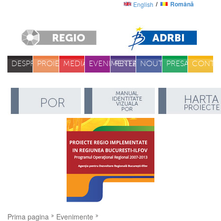
Română
English
DESPRE
PROIECTE
MEDIA
EVENIMENTE
RETEA
NOUTATI
PRESA
CONTA
Prima pagina
Evenimente