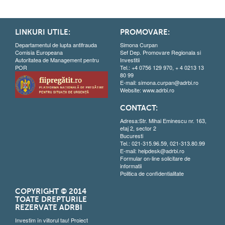
LINKURI UTILE:
PROMOVARE:
Departamentul de lupta antifrauda
Simona Curpan
Comisia Europeana
Sef Dep. Promovare Regionala si
Autoritatea de Management pentru
Investitii
POR
Tel.: +4 0756 129 970, + 4 0213 13
80 99
E-mail:
simona.curpan@adrbi.ro
Website:
www.adrbi.ro
CONTACT:
Adresa:Str. Mihai Eminescu nr. 163,
etaj 2, sector 2
Bucuresti
Tel.: 021-315.96.59, 021-313.80.99
E-mail:
helpdesk@adrbi.ro
Formular on-line solicitare de
informatii
Politica de confidentialitate
COPYRIGHT © 2014
TOATE DREPTURILE
REZERVATE ADRBI
Investim în viitorul tau! Proiect