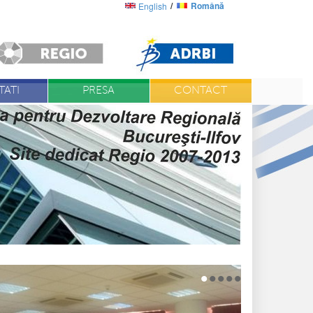
Română
English
ATI
PRESA
CONTACT
•
•
•
•
•