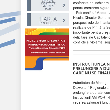
conferinta de inchidere
pentru creșterea siguran
– Petricani" si "Moderni
Nicula, Director General
perspectivele de finant
realizate de Primăria S
importante pentru creșter
deficitare ale Capitalei
conflicte și violențe, se
INSTRUCTIUNEA N
PRELUNGIRE A DU
CARE NU SE FINAL
Autoritatea de Managem
Dezvoltarii Regionale si
prelungire a duratei con
Instructiunii AM POR 144/
vederea asigurarii functi