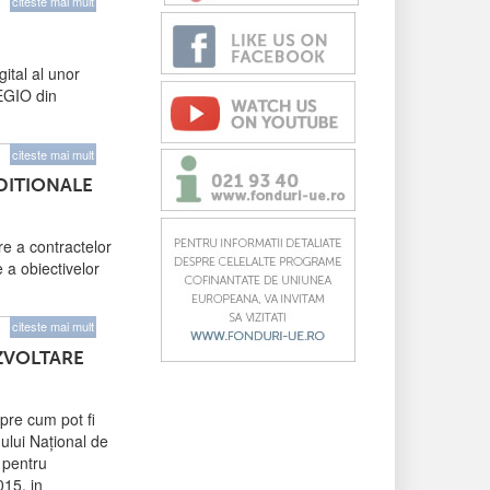
citeste mai mult
ital al unor
REGIO din
citeste mai mult
DITIONALE
e a contractelor
 a obiectivelor
citeste mai mult
ZVOLTARE
pre cum pot fi
mului Național de
 pentru
015, in