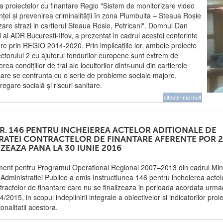
 a proiectelor cu finantare Regio "Sistem de monitorizare video
ței și prevenirea criminalității în zona Plumbuita – Steaua Roșie
zare strazi in cartierul Steaua Rosie, Petricani". Domnul Dan
 al ADR Bucuresti-Ilfov, a prezentat in cadrul acestei conferinte
are prin REGIO 2014-2020. Prin implicațiile lor, ambele proiecte
ectorului 2 cu ajutorul fondurilor europene sunt extrem de
ea condițiilor de trai ale locuitorilor dintr-unul din cartierele
 care se confrunta cu o serie de probleme sociale majore,
gregare socială și riscuri sanitare.
citeste mai mult
R. 146 PENTRU INCHEIEREA ACTELOR ADITIONALE DE
RATEI CONTRACTELOR DE FINANTARE AFERENTE POR 
IZEAZA PANA LA 30 IUNIE 2016
ent pentru Programul Operational Regional 2007–2013 din cadrul Mini
 Administratiei Publice a emis Instructiunea 146 pentru incheierea actel
tractelor de finantare care nu se finalizeaza in perioada acordata urmar
2015, in scopul indeplinirii integrale a obiectivelor si indicatorilor proie
onalitatii acestora.