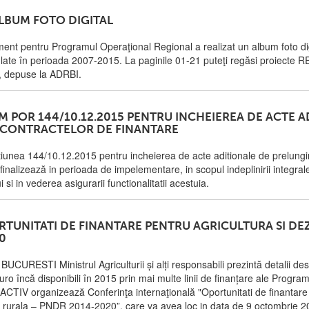
ALBUM FOTO DIGITAL
nt pentru Programul Operaţional Regional a realizat un album foto dig
late în perioada 2007-2015. La paginile 01-21 puteţi regăsi proiecte 
v, depuse la ADRBI.
M POR 144/10.12.2015 PENTRU INCHEIEREA DE ACTE A
 CONTRACTELOR DE FINANTARE
unea 144/10.12.2015 pentru incheierea de acte aditionale de prelungir
finalizează in perioada de impelementare, in scopul indeplinirii integrale
ui si in vederea asigurarii functionalitatii acestuia.
TUNITATI DE FINANTARE PENTRU AGRICULTURA SI DE
0
URESTI Ministrul Agriculturii și alți responsabili prezintă detalii des
uro încă disponibili în 2015 prin mai multe linii de finanțare ale Progra
CTIV organizează Conferinţa internaţională "Oportunitati de finantare
re rurala – PNDR 2014-2020”, care va avea loc in data de 9 octombrie 2