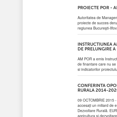
PROIECTE POR - 
Autoritatea de Manageme
proiecte de succes deru
regiunea Bucureşti-Ilfo
INSTRUCTIUNEA A
DE PRELUNGIRE A
AM POR a emis Instructi
de finantare care nu se 
si indicatorilor proiectul
CONFERINTA OPOR
RURALA 2014-202
09 OCTOMBRIE 2015 - BUC
accesați un miliard de e
Dezvoltare Rurală. EURA
agricultura si dezvolta